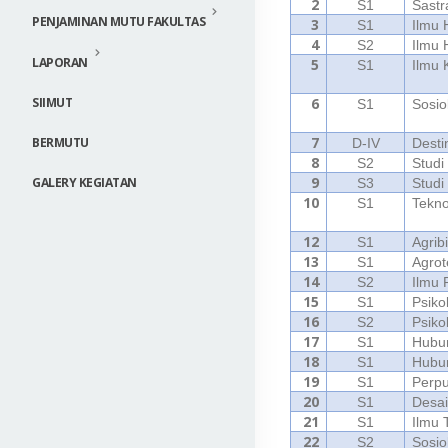
2
S1
Sastr
PENJAMINAN MUTU FAKULTAS
3
S1
Ilmu
4
S2
Ilmu
LAPORAN
5
S1
Ilmu 
6
SIIMUT
S1
Sosio
7
BERMUTU
D-IV
Desti
8
S2
Stud
9
GALERY KEGIATAN
S3
Stud
10
S1
Tekno
12
S1
Agrib
13
S1
Agrot
14
S2
Ilmu 
15
S1
Psiko
16
S2
Psiko
17
S1
Hubun
18
S1
Hubu
19
S1
Perpu
20
S1
Desai
21
S1
Ilmu 
22
S2
Sosio