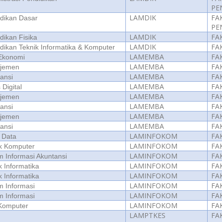
PE
LAMDIK
FA
dikan Dasar
PE
LAMDIK
FA
dikan Fisika
LAMDIK
FA
dikan Teknik Informatika & Komputer
LAMEMBA
FA
 Ekonomi
LAMEMBA
FA
jemen
LAMEMBA
FA
ansi
LAMEMBA
FA
 Digital
LAMEMBA
FA
jemen
LAMEMBA
FA
ansi
LAMEMBA
FA
jemen
LAMEMBA
FA
ansi
LAMINFOKOM
FA
 Data
LAMINFOKOM
FA
k Komputer
LAMINFOKOM
FA
m Informasi Akuntansi
LAMINFOKOM
FA
k Informatika
LAMINFOKOM
FA
k Informatika
LAMINFOKOM
FA
m Informasi
LAMINFOKOM
FA
m Informasi
LAMINFOKOM
FA
Komputer
LAMPTKES
FA