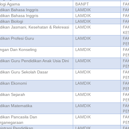
BANPT
FA
logi Agama
LAMDIK
FA
dikan Bahasa Inggris
LAMDIK
FA
dikan Bahasa Inggris
LAMDIK
FA
dikan Biologi
LAMDIK
FA
dikan Jasmani, Kesehatan & Rekreasi
KE
LAMDIK
FA
dikan Profesi Guru
PE
LAMDIK
FA
ngan Dan Konseling
PE
LAMDIK
FA
dikan Guru Pendidikan Anak Usia Dini
PE
LAMDIK
FA
dikan Guru Sekolah Dasar
PE
LAMDIK
FA
idikan Ekonomi
PE
LAMDIK
FA
dikan Sejarah
PE
LAMDIK
FA
dikan Matematika
PE
LAMDIK
FA
dikan Pancasila Dan
PE
rganegaraan
LAMDIK
FA
istrasi Pendidikan