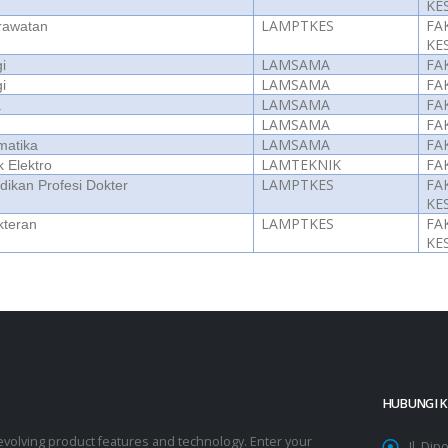
KE
LAMPTKES
FA
rawatan
KE
LAMSAMA
FA
gi
LAMSAMA
FA
gi
LAMSAMA
FA
a
LAMSAMA
FA
LAMSAMA
FA
matika
LAMTEKNIK
FA
k Elektro
LAMPTKES
FA
dikan Profesi Dokter
KE
LAMPTKES
FA
kteran
KE
HUBUNGI K
volving product features and technology. Enter your
Jl. Di