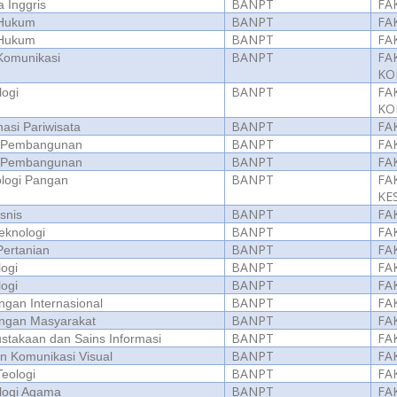
BANPT
FA
a Inggris
BANPT
FA
 Hukum
BANPT
FA
 Hukum
BANPT
FA
Komunikasi
KO
BANPT
FA
logi
KO
BANPT
FA
nasi Pariwisata
BANPT
FA
i Pembangunan
BANPT
FA
i Pembangunan
BANPT
FA
logi Pangan
KE
BANPT
FA
isnis
BANPT
FA
eknologi
BANPT
FA
Pertanian
BANPT
FA
logi
BANPT
FA
logi
BANPT
FA
gan Internasional
BANPT
FA
ngan Masyarakat
BANPT
FA
stakaan dan Sains Informasi
BANPT
FA
n Komunikasi Visual
BANPT
FA
Teologi
BANPT
FA
logi Agama