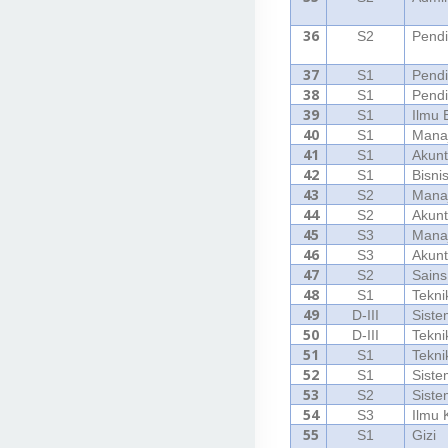
36
S2
Pendi
37
S1
Pendi
38
S1
Pendi
39
S1
Ilmu
40
S1
Mana
41
S1
Akunt
42
S1
Bisnis
43
S2
Mana
44
S2
Akunt
45
S3
Mana
46
S3
Akunt
47
S2
Sains
48
S1
Tekni
49
D-III
Siste
50
D-III
Tekni
51
S1
Tekni
52
S1
Siste
53
S2
Siste
54
S3
Ilmu 
55
S1
Gizi