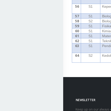
56
S1
Kepe
57
S1
Biolo
58
S2
Biolo
59
S1
Fisik
60
S1
Kimia
61
S1
Mate
62
S1
Tekni
63
S1
Pendi
64
S2
Kedo
NEWSLETTER
Keep up on our always e