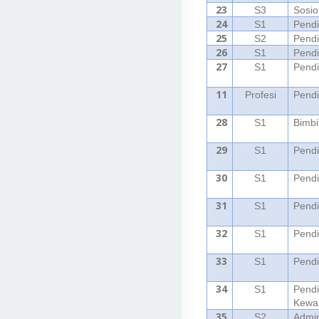
23
S3
Sosio
24
S1
Pendi
25
S2
Pendi
26
S1
Pendi
27
S1
Pendi
11
Profesi
Pendi
28
S1
Bimbi
29
S1
Pendi
30
S1
Pendi
31
S1
Pend
32
S1
Pendi
33
S1
Pendi
34
S1
Pendi
Kewa
35
S2
Admin